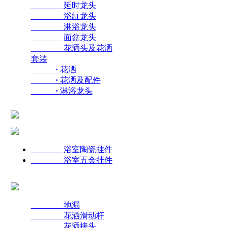
延时龙头
浴缸龙头
淋浴龙头
面盆龙头
花洒头及花洒
套装
·
花洒
·
花洒及配件
·
淋浴龙头
浴室陶瓷挂件
浴室五金挂件
地漏
花洒滑动杆
花洒接头