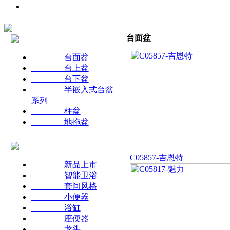
台面盆
台面盆
台上盆
台下盆
半嵌入式台盆
系列
柱盆
地拖盆
C05857-吉恩特
新品上市
智能卫浴
套间风格
小便器
浴缸
座便器
龙头