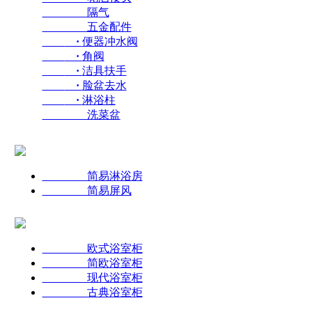
隔气
五金配件
·
便器冲水阀
·
角阀
·
洁具扶手
·
脸盆去水
·
淋浴柱
洗菜盆
简易淋浴房
简易屏风
欧式浴室柜
简欧浴室柜
现代浴室柜
古典浴室柜