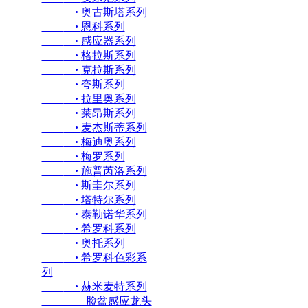
·
奥古斯塔系列
·
恩科系列
·
感应器系列
·
格拉斯系列
·
克拉斯系列
·
夸斯系列
·
拉里奥系列
·
莱昂斯系列
·
麦杰斯蒂系列
·
梅迪奥系列
·
梅罗系列
·
施普芮洛系列
·
斯圭尔系列
·
塔特尔系列
·
泰勒诺华系列
·
希罗科系列
·
奥托系列
·
希罗科色彩系
列
·
赫米麦特系列
脸盆感应龙头