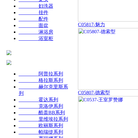
妇洗器
挂件
配件
C05817-魅力
面盆
淋浴房
浴室柜
阿普拉系列
格拉斯系列
赫尔克里斯系
C05807-德索型
列
霍达系列
克洛伊系列
酷盖BB系列
里维埃拉系列
欧丽斯系列
帕瑞缇系列