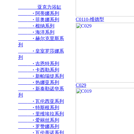
亚克力浴缸
·
阿蒂娜系列
C0110-维德型
·
菲奥娜系列
·
根纳系列
·
海洋系列
·
赫尔克里斯系
列
·
皇室罗莎娜系
列
·
吉恩特系列
·
卡西勒系列
·
新帕瑞缇系列
·
热娜亚系列
C029
·
新泰勒诺华系
列
·
瓦伦西亚系列
·
特斯根系列
·
里维埃拉系列
·
爱丽丝系列
·
罗赞娜系列
·
瓦伦蒂诺系列