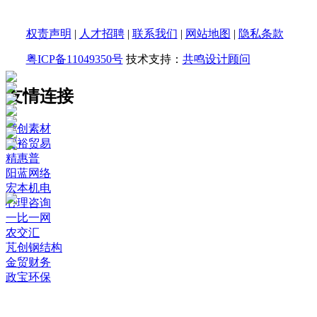
权责声明
|
人才招聘
|
联系我们
|
网站地图
|
隐私条款
粤ICP备11049350号
技术支持：
共鸣设计顾问
友情连接
威创素材
霆裕贸易
精惠普
阳蓝网络
宏本机电
心理咨询
一比一网
农交汇
芃创钢结构
金贸财务
政宝环保