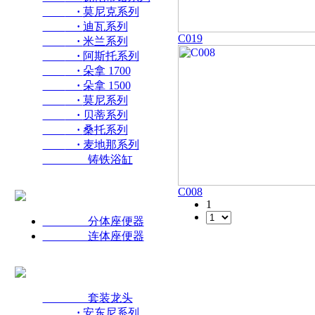
·
莫尼克系列
·
迪瓦系列
C019
·
米兰系列
·
阿斯托系列
·
朵拿 1700
·
朵拿 1500
·
莫尼系列
·
贝蒂系列
·
桑托系列
·
麦地那系列
铸铁浴缸
C008
1
分体座便器
连体座便器
套装龙头
·
安东尼系列