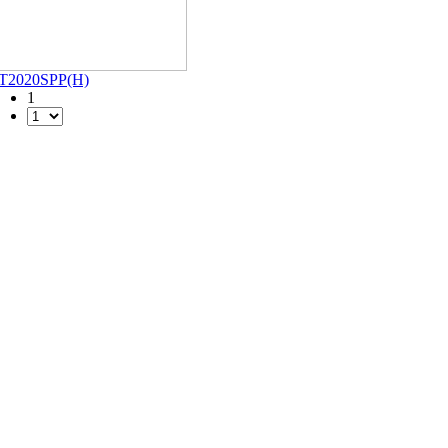
T2020SPP(H)
1