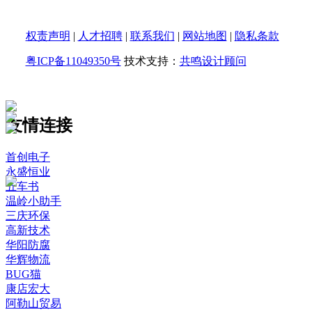
权责声明
|
人才招聘
|
联系我们
|
网站地图
|
隐私条款
粤ICP备11049350号
技术支持：
共鸣设计顾问
友情连接
首创电子
永盛恒业
五车书
温岭小助手
三庆环保
高新技术
华阳防腐
华辉物流
BUG猫
康店宏大
阿勒山贸易