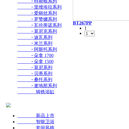
·
特斯根系列
·
里维埃拉系列
·
爱丽丝系列
·
罗赞娜系列
BT267PP
·
瓦伦蒂诺系列
1
·
莫尼克系列
·
迪瓦系列
·
米兰系列
·
阿斯托系列
·
朵拿 1700
·
朵拿 1500
·
莫尼系列
·
贝蒂系列
·
桑托系列
·
麦地那系列
铸铁浴缸
新品上市
智能卫浴
套间风格