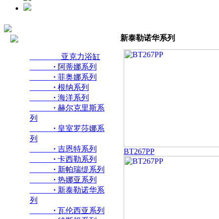
新泰勒诺华系列
亚克力浴缸
·
阿蒂娜系列
·
菲奥娜系列
·
根纳系列
·
海洋系列
·
赫尔克里斯系
列
·
皇室罗莎娜系
列
·
吉恩特系列
BT267PP
·
卡西勒系列
·
新帕瑞缇系列
·
热娜亚系列
·
新泰勒诺华系
列
·
瓦伦西亚系列