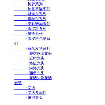
·
梅罗系列
·
施普芮洛系列
·
斯圭尔系列
·
塔特尔系列
·
泰勒诺华系列
·
希罗科系列
·
奥托系列
·
希罗科色彩系
列
·
赫米麦特系列
脸盆感应龙头
延时龙头
浴缸龙头
淋浴龙头
面盆龙头
花洒头及花洒
套装
·
花洒
·
花洒及配件
·
淋浴龙头