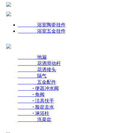
浴室陶瓷挂件
浴室五金挂件
地漏
花洒滑动杆
花洒接头
隔气
五金配件
·
便器冲水阀
·
角阀
·
洁具扶手
·
脸盆去水
·
淋浴柱
洗菜盆