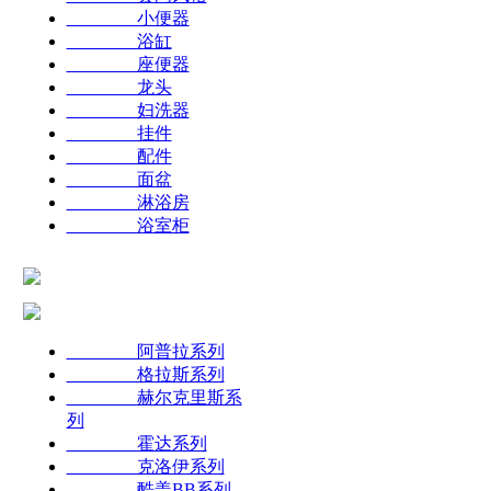
小便器
浴缸
座便器
龙头
妇洗器
挂件
配件
面盆
淋浴房
浴室柜
阿普拉系列
格拉斯系列
赫尔克里斯系
列
霍达系列
克洛伊系列
酷盖BB系列