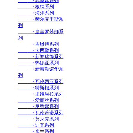
·
菲奥娜系列
·
根纳系列
·
海洋系列
·
赫尔克里斯系
列
·
皇室罗莎娜系
列
·
吉恩特系列
·
卡西勒系列
·
新帕瑞缇系列
·
热娜亚系列
·
新泰勒诺华系
列
·
瓦伦西亚系列
·
特斯根系列
·
里维埃拉系列
·
爱丽丝系列
·
罗赞娜系列
·
瓦伦蒂诺系列
·
莫尼克系列
·
迪瓦系列
·
米兰系列