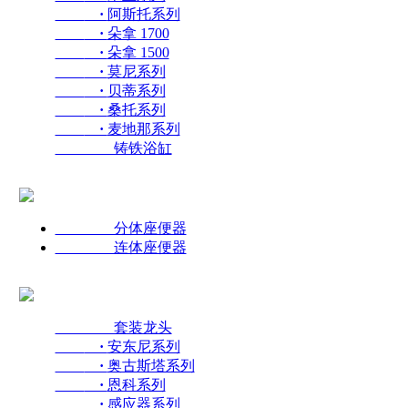
·
阿斯托系列
·
朵拿 1700
·
朵拿 1500
·
莫尼系列
·
贝蒂系列
·
桑托系列
·
麦地那系列
铸铁浴缸
分体座便器
连体座便器
套装龙头
·
安东尼系列
·
奥古斯塔系列
·
恩科系列
·
感应器系列