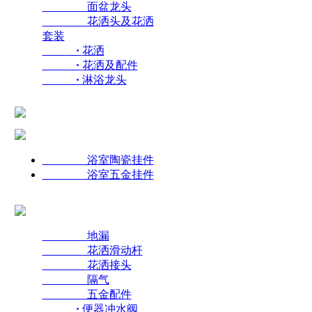
面盆龙头
花洒头及花洒
套装
·
花洒
·
花洒及配件
·
淋浴龙头
浴室陶瓷挂件
浴室五金挂件
地漏
花洒滑动杆
花洒接头
隔气
五金配件
·
便器冲水阀