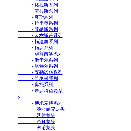
·
格拉斯系列
·
克拉斯系列
·
夸斯系列
·
拉里奥系列
·
莱昂斯系列
·
麦杰斯蒂系列
·
梅迪奥系列
·
梅罗系列
·
施普芮洛系列
·
斯圭尔系列
·
塔特尔系列
·
泰勒诺华系列
·
希罗科系列
·
奥托系列
·
希罗科色彩系
列
·
赫米麦特系列
脸盆感应龙头
延时龙头
浴缸龙头
淋浴龙头