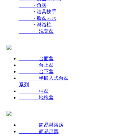
·
角阀
·
洁具扶手
·
脸盆去水
·
淋浴柱
洗菜盆
台面盆
台上盆
台下盆
半嵌入式台盆
系列
柱盆
地拖盆
简易淋浴房
简易屏风