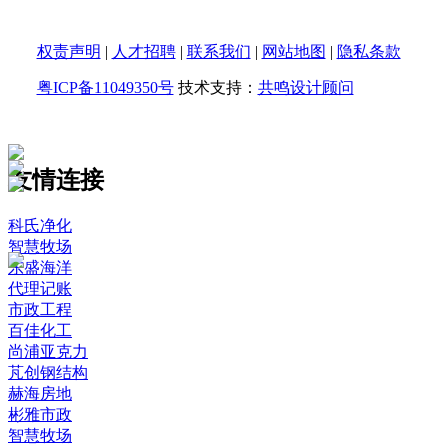
权责声明
|
人才招聘
|
联系我们
|
网站地图
|
隐私条款
粤ICP备11049350号
技术支持：
共鸣设计顾问
友情连接
科氏净化
智慧牧场
东盛海洋
代理记账
市政工程
百佳化工
尚浦亚克力
芃创钢结构
赫海房地
彬雅市政
智慧牧场