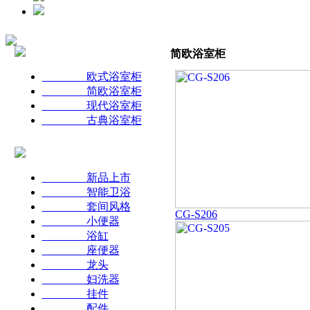
简欧浴室柜
欧式浴室柜
简欧浴室柜
现代浴室柜
古典浴室柜
新品上市
智能卫浴
套间风格
CG-S206
小便器
浴缸
座便器
龙头
妇洗器
挂件
配件