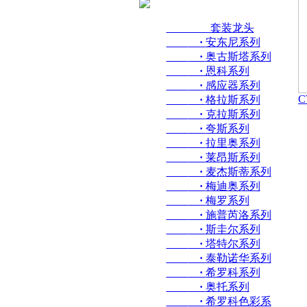
套装龙头
·
安东尼系列
·
奥古斯塔系列
·
恩科系列
·
感应器系列
C
·
格拉斯系列
·
克拉斯系列
·
夸斯系列
·
拉里奥系列
·
莱昂斯系列
·
麦杰斯蒂系列
·
梅迪奥系列
·
梅罗系列
·
施普芮洛系列
·
斯圭尔系列
·
塔特尔系列
·
泰勒诺华系列
·
希罗科系列
·
奥托系列
·
希罗科色彩系