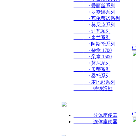
·
爱丽丝系列
·
罗赞娜系列
·
瓦伦蒂诺系列
·
莫尼克系列
·
迪瓦系列
·
米兰系列
·
阿斯托系列
C
·
朵拿 1700
·
朵拿 1500
·
莫尼系列
·
贝蒂系列
·
桑托系列
·
麦地那系列
铸铁浴缸
C
分体座便器
连体座便器