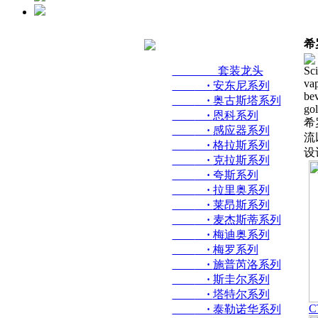
希
套装龙头
Sci
vap
·
安东尼系列
bev
·
奥古斯塔系列
gol
·
恩科系列
希
·
感应器系列
流
·
格拉斯系列
设
·
克拉斯系列
·
夸斯系列
·
拉里奥系列
·
莱昂斯系列
·
麦杰斯蒂系列
·
梅迪奥系列
·
梅罗系列
·
施普芮洛系列
·
斯圭尔系列
·
塔特尔系列
C
·
泰勒诺华系列