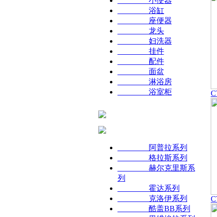
小便器
浴缸
座便器
龙头
妇洗器
挂件
配件
面盆
淋浴房
浴室柜
C
阿普拉系列
格拉斯系列
赫尔克里斯系
列
霍达系列
克洛伊系列
C
酷盖BB系列