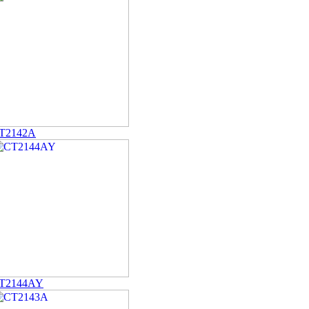
T2142A
T2144AY