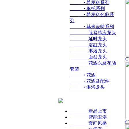
·
希罗科系列
·
奥托系列
·
希罗科色彩系
列
·
赫米麦特系列
脸盆感应龙头
延时龙头
浴缸龙头
淋浴龙头
面盆龙头
C
花洒头及花洒
套装
·
花洒
·
花洒及配件
·
淋浴龙头
新品上市
智能卫浴
C
套间风格