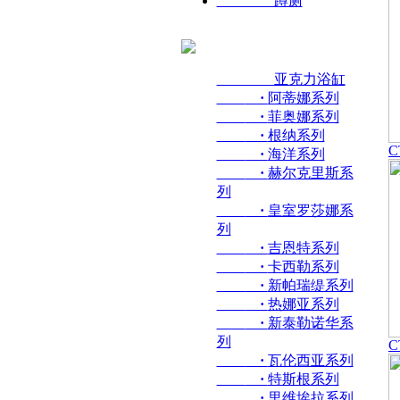
蹲厕
亚克力浴缸
·
阿蒂娜系列
·
菲奥娜系列
·
根纳系列
C
·
海洋系列
·
赫尔克里斯系
列
·
皇室罗莎娜系
列
·
吉恩特系列
·
卡西勒系列
·
新帕瑞缇系列
·
热娜亚系列
·
新泰勒诺华系
列
C
·
瓦伦西亚系列
·
特斯根系列
·
里维埃拉系列