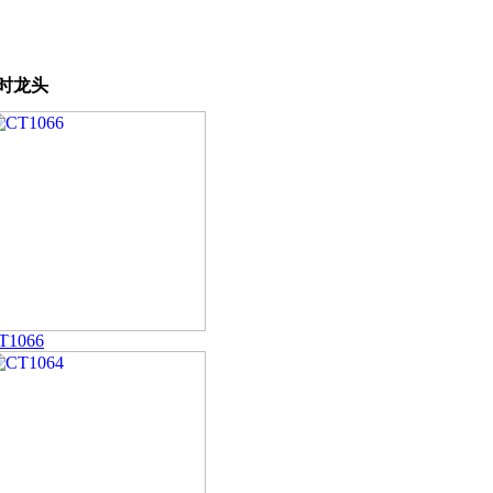
时龙头
T1066