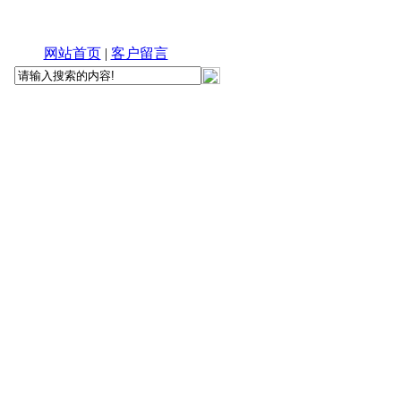
网站首页
|
客户留言